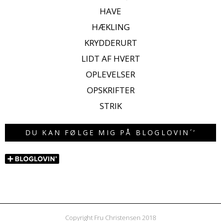
HAVE
HÆKLING
KRYDDERURT
LIDT AF HVERT
OPLEVELSER
OPSKRIFTER
STRIK
DU KAN FØLGE MIG PÅ BLOGLOVIN´’
Copyright Fru Christensen 2018