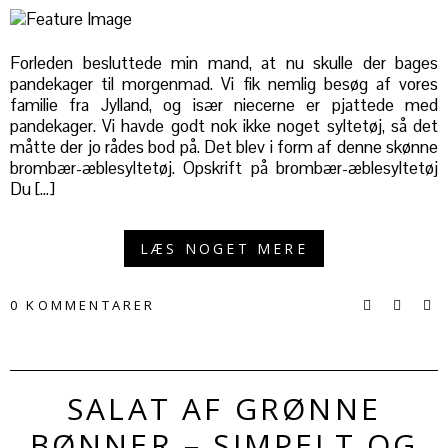
Forleden besluttede min mand, at nu skulle der bages
pandekager til morgenmad. Vi fik nemlig besøg af vores
familie fra Jylland, og især niecerne er pjattede med
pandekager. Vi havde godt nok ikke noget syltetøj, så det
måtte der jo rådes bod på. Det blev i form af denne skønne
brombær-æblesyltetøj. Opskrift på brombær-æblesyltetøj
Du […]
LÆS NOGET MERE
0 KOMMENTARER
SALAT AF GRØNNE
BØNNER – SIMPELT OG