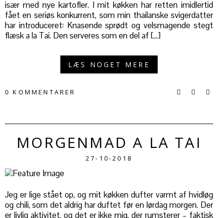
især med nye kartofler. I mit køkken har retten imidlertid
fået en seriøs konkurrent, som min thailanske svigerdatter
har introduceret: Knasende sprødt og velsmagende stegt
flæsk a la Tai. Den serveres som en del af […]
LÆS NOGET MERE
0 KOMMENTARER
MORGENMAD A LA TAI
27-10-2018
Jeg er lige stået op, og mit køkken dufter varmt af hvidløg
og chili, som det aldrig har duftet før en lørdag morgen. Der
er livlig aktivitet, og det er ikke mig, der rumsterer – faktisk