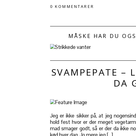
0 KOMMENTARER
MÅSKE HAR DU OGS
SVAMPEPATE – 
DA 
Jeg er ikke sikker på, at jeg nogensin
hold fest hvor er der meget vegetar
mad smager godt, så er der da ikke nog
kød hver dag. Jo mere jeg […]