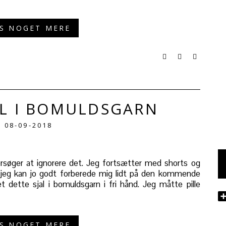
S NOGET MERE
AL I BOMULDSGARN
08-09-2018
søger at ignorere det. Jeg fortsætter med shorts og
jeg kan jo godt forberede mig lidt på den kommende
et dette sjal i bomuldsgarn i fri hånd. Jeg måtte pille
S NOGET MERE