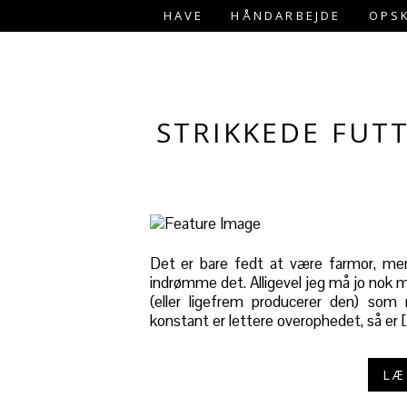
HAVE
HÅNDARBEJDE
OPSK
STRIKKEDE FUT
Det er bare fedt at være farmor, men
indrømme det. Alligevel jeg må jo nok m
(eller ligefrem producerer den) so
konstant er lettere overophedet, så er [
LÆ