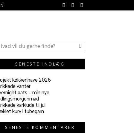
EN
SENESTE INDLÆG
ojekt køkkenhave 2026
rikkede vanter
ernight oats – min nye
ndlingsmorgenmad
rikkede karklude til jul
klet kurv i tubegarn
SENESTE KOMMENTARER