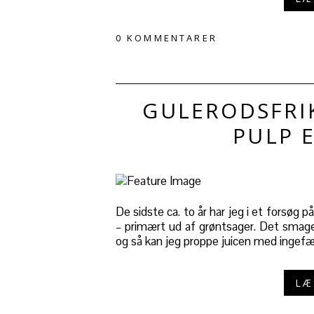
0 KOMMENTARER
GULERODSFRIK
PULP E
De sidste ca. to år har jeg i et forsøg 
– primært ud af grøntsager. Det smage
og så kan jeg proppe juicen med ingefær,
LÆ