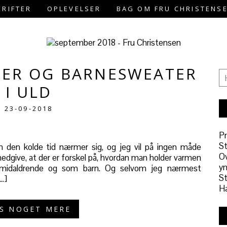
RIFTER
OPLEVELSER
BAG OM FRU CHRISTENS
TER OG BARNESWEATER
I ULD
23-09-2018
Pr
St
 den kolde tid nærmer sig, og jeg vil på ingen måde
Ov
edgive, at der er forskel på, hvordan man holder varmen
y
m midaldrende og som barn. Og selvom jeg nærmest
St
…]
Hæ
S NOGET MERE