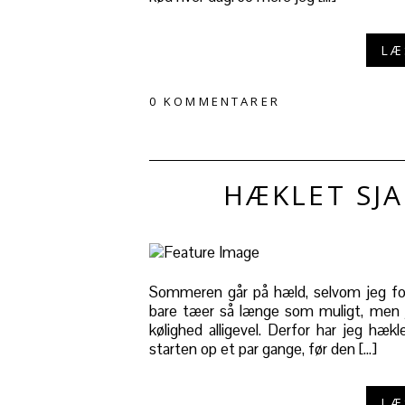
LÆ
0 KOMMENTARER
HÆKLET SJ
Sommeren går på hæld, selvom jeg for
bare tæer så længe som muligt, men 
kølighed alligevel. Derfor har jeg hækl
starten op et par gange, før den […]
LÆ