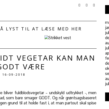
m
ja
Å LYST TIL AT LÆSE MED HER
ju
d
a
ju
ap
LIDT VEGETAR KAN MAN
fe
d
GODT VÆRE
ok
s
16-09-2018
au
ju
de bliver fuldblodsvegetar – undskyld udtrykket -, men
mad, som bare smager GODT. Og når grøntsagsbaseret
en grund til at holde fast i, at man partout skal spise