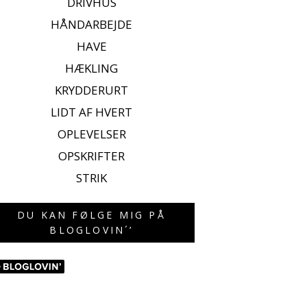
DRIVHUS
HÅNDARBEJDE
HAVE
HÆKLING
KRYDDERURT
LIDT AF HVERT
OPLEVELSER
OPSKRIFTER
STRIK
DU KAN FØLGE MIG PÅ
BLOGLOVIN´’