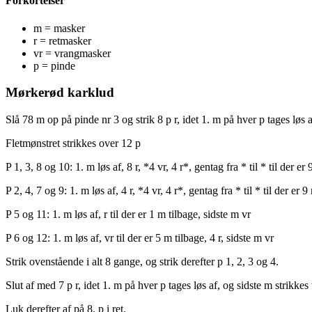
Forkortelser
m = masker
r = retmasker
vr = vrangmasker
p = pinde
Mørkerød karklud
Slå 78 m op på pinde nr 3 og strik 8 p r, idet 1. m på hver p tages løs a
Fletmønstret strikkes over 12 p
P 1, 3, 8 og 10: 1. m løs af, 8 r, *4 vr, 4 r*, gentag fra * til * til der er
P 2, 4, 7 og 9: 1. m løs af, 4 r, *4 vr, 4 r*, gentag fra * til * til der er 9
P 5 og 11: 1. m løs af, r til der er 1 m tilbage, sidste m vr
P 6 og 12: 1. m løs af, vr til der er 5 m tilbage, 4 r, sidste m vr
Strik ovenstående i alt 8 gange, og strik derefter p 1, 2, 3 og 4.
Slut af med 7 p r, idet 1. m på hver p tages løs af, og sidste m strikkes 
Luk derefter af på 8. p i ret.