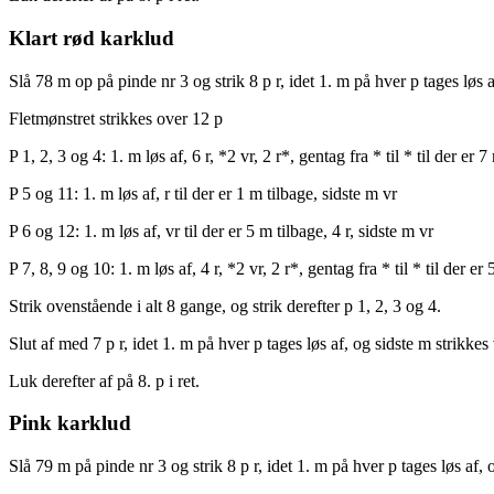
Klart rød karklud
Slå 78 m op på pinde nr 3 og strik 8 p r, idet 1. m på hver p tages løs a
Fletmønstret strikkes over 12 p
P 1, 2, 3 og 4: 1. m løs af, 6 r, *2 vr, 2 r*, gentag fra * til * til der er 7
P 5 og 11: 1. m løs af, r til der er 1 m tilbage, sidste m vr
P 6 og 12: 1. m løs af, vr til der er 5 m tilbage, 4 r, sidste m vr
P 7, 8, 9 og 10: 1. m løs af, 4 r, *2 vr, 2 r*, gentag fra * til * til der er
Strik ovenstående i alt 8 gange, og strik derefter p 1, 2, 3 og 4.
Slut af med 7 p r, idet 1. m på hver p tages løs af, og sidste m strikkes 
Luk derefter af på 8. p i ret.
Pink karklud
Slå 79 m på pinde nr 3 og strik 8 p r, idet 1. m på hver p tages løs af, 