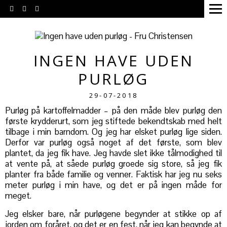
INGEN HAVE UDEN
PURLØG
29-07-2018
Purløg på kartoffelmadder – på den måde blev purløg den
første krydderurt, som jeg stiftede bekendtskab med helt
tilbage i min barndom. Og jeg har elsket purløg lige siden.
Derfor var purløg også noget af det første, som blev
plantet, da jeg fik have. Jeg havde slet ikke tålmodighed til
at vente på, at såede purløg groede sig store, så jeg fik
planter fra både familie og venner. Faktisk har jeg nu seks
meter purløg i min have, og det er på ingen måde for
meget.
Jeg elsker bare, når purløgene begynder at stikke op af
jorden om foråret, og det er en fest, når jeg kan begynde at