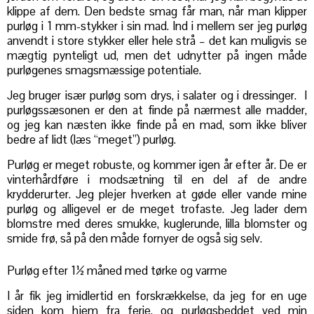
klippe af dem. Den bedste smag får man, når man klipper
purløg i 1 mm-stykker i sin mad. Ind i mellem ser jeg purløg
anvendt i store stykker eller hele strå – det kan muligvis se
mægtig pynteligt ud, men det udnytter på ingen måde
purløgenes smagsmæssige potentiale.
Jeg bruger især purløg som drys, i salater og i dressinger. I
purløgssæsonen er den at finde på nærmest alle madder,
og jeg kan næsten ikke finde på en mad, som ikke bliver
bedre af lidt (læs “meget”) purløg.
Purløg er meget robuste, og kommer igen år efter år. De er
vinterhårdføre i modsætning til en del af de andre
krydderurter. Jeg plejer hverken at gøde eller vande mine
purløg og alligevel er de meget trofaste. Jeg lader dem
blomstre med deres smukke, kuglerunde, lilla blomster og
smide frø, så på den måde fornyer de også sig selv.
Purløg efter 1½ måned med tørke og varme
I år fik jeg imidlertid en forskrækkelse, da jeg for en uge
siden kom hjem fra ferie, og purløgsbeddet ved min