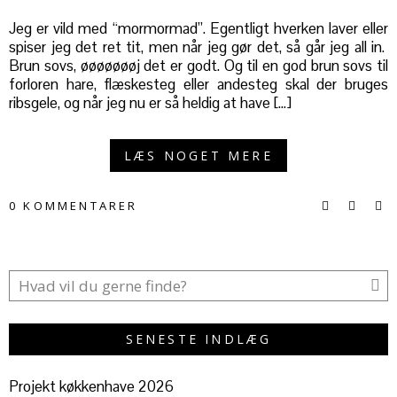
Jeg er vild med “mormormad”. Egentligt hverken laver eller
spiser jeg det ret tit, men når jeg gør det, så går jeg all in.
Brun sovs, øøøøøøøj det er godt. Og til en god brun sovs til
forloren hare, flæskesteg eller andesteg skal der bruges
ribsgele, og når jeg nu er så heldig at have […]
LÆS NOGET MERE
0 KOMMENTARER
SENESTE INDLÆG
Projekt køkkenhave 2026